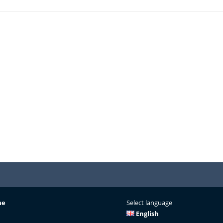
me
Select language
English