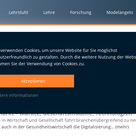
Lehrstuhl
Lehre
Forschung
Modelangelo
 verwenden Cookies, um unsere Website für Sie möglichst
utzerfreundlich zu gestalten. Durch die weitere Nutzung der Webs
mmen Sie der Verwendung von Cookies zu.
blikationen von Alexander Gle
Akzeptieren
tere Informationen
Hannes
|
Gleiss, Alexander
markt – Märkte, Geschäftsmodelle, Technologien
n Wirtschaft und Gesellschaft führt branchenübergreifend zu neu
uch in der Gesundheitswirtschaft die Digitalisierung… (mehr)