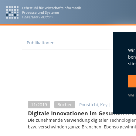
Publikationen
Wir
ben
sti
Pu
Wei
11/2019
Bücher
Pousttchi, Key
|
Schlieter, 
Digitale Innovationen im Gesundheits
Die zunehmende Verwendung digitaler Technologien i
bzw. verschwinden ganze Branchen. Ebenso gewinnt a